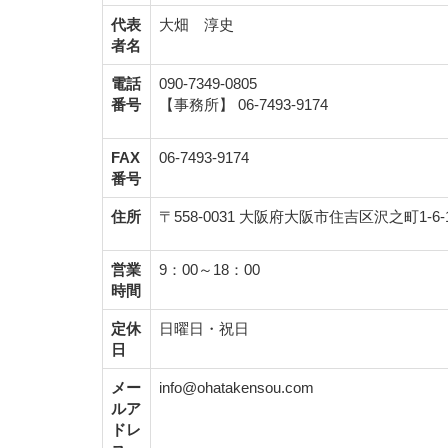
代表
大畑 淳史
者名
電話
090-7349-0805
番号
【事務所】 06-7493-9174
FAX
06-7493-9174
番号
住所
〒558-0031 大阪府大阪市住吉区沢之町1-6-
営業
9：00～18：00
時間
定休
日曜日・祝日
日
メー
info@ohatakensou.com
ルア
ドレ