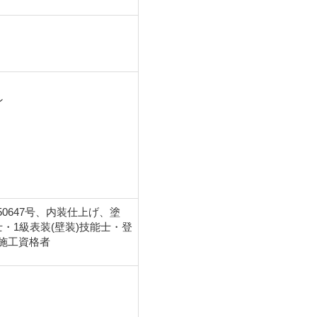
ン
0647号、内装仕上げ、塗
・1級表装(壁装)技能士・登
施工資格者