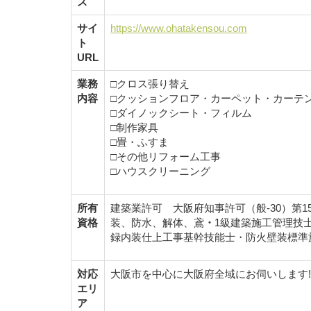
ス
サイ
https://www.ohatakensou.com
ト
URL
業務
□クロス張り替え
内容
□クッションフロア・カーペット・カーテ
□ダイノックシート・フィルム
□制作家具
□畳・ふすま
□その他リフォーム工事
□ハウスクリーニング
所有
建築業許可 大阪府知事許可（般-30）第15
資格
装、防水、解体、鳶
・
1級建築施工管理技士
録内装仕上工事基幹技能士・防火壁装標準
対応
大阪市を中心に大阪府全域にお伺いします!
エリ
ア