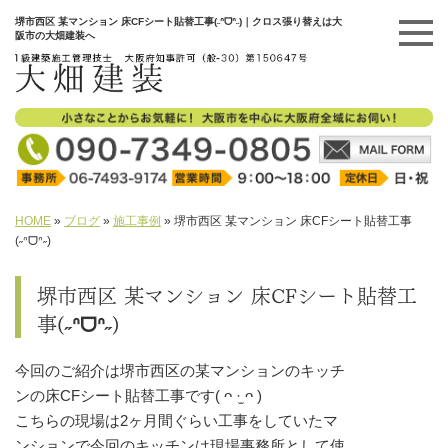
堺市西区 某マンション 床CFシート貼替工事(˶ᐢᗜᐢ˶)｜クロス張り替えは大
阪市の大畑建装へ
HOME
»
ブログ
»
施工事例
»
堺市西区 某マンション 床CFシート貼替工事
(˶ᐢᗜᐢ˶)
堺市西区 某マンション 床CFシート貼替工
事(˶ᐢᗜᐢ˶)
今回のご紹介は堺市西区の某マンションのキッチ
ンの床CFシート貼替工事です( ᴖ ·̫ ᴖ )
こちらの現場は2ヶ月間ぐらい工事をしていたマ
ンションで今回のキッチンは現場事務所として使