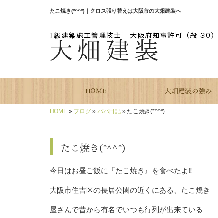
たこ焼き(*^^*)｜クロス張り替えは大阪市の大畑建装へ
HOME
大畑建装の強み
HOME
»
ブログ
»
パパ日記
»
たこ焼き(*^^*)
たこ焼き(*^^*)
今日はお昼ご飯に『たこ焼き』を食べたよ‼️
大阪市住吉区の長居公園の近くにある、たこ焼き
屋さんで昔から有名でいつも行列が出来ている