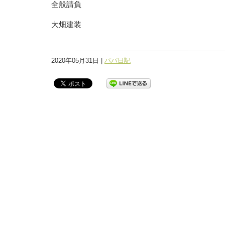
全般請負
大畑建装
2020年05月31日 |
パパ日記