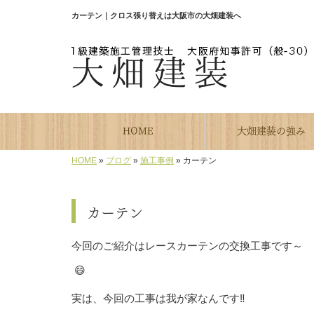
カーテン｜クロス張り替えは大阪市の大畑建装へ
HOME
大畑建装の強み
HOME
»
ブログ
»
施工事例
»
カーテン
カーテン
今回のご紹介はレースカーテンの交換工事です～
😄
実は、今回の工事は我が家なんです‼️