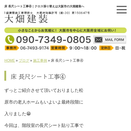
床 長尺シート工事④｜クロス張り替えは大阪市の大畑建装へ
HOME
»
ブログ
»
施工事例
»
床 長尺シート工事④
床 長尺シート工事④
ずっとご紹介させて頂いておりました松
原市の老人ホームもいよいよ最終段階に
入りました😁
今回は、階段室の長尺シート貼り工事で