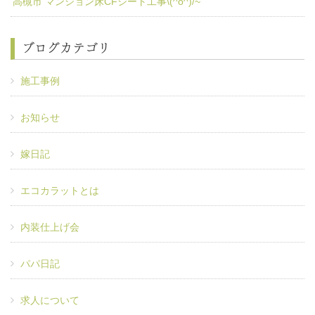
高槻市 マンション床CFシート工事\(^o^)/~
ブログカテゴリ
施工事例
お知らせ
嫁日記
エコカラットとは
内装仕上げ会
パパ日記
求人について