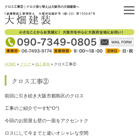
クロス工事②｜クロス張り替えは大阪市の大畑建装へ
HOME
»
ブログ
»
施工事例
»
クロス工事②
クロス工事②
前回に引き続き大阪市都島区のクロス
工事のご紹介でーす❗(^O^)
今回のお部屋も壁の一面をアクセントク
ロスにして今までと違いオシャレな空間