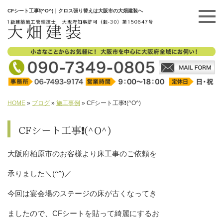
CFシート工事❗(^O^)｜クロス張り替えは大阪市の大畑建装へ
HOME
»
ブログ
»
施工事例
»
CFシート工事❗(^O^)
CFシート工事❗(^O^)
大阪府柏原市のお客様より床工事のご依頼を
承りました＼(^^)／
今回は宴会場のステージの床が古くなってき
ましたので、CFシートを貼って綺麗にするお