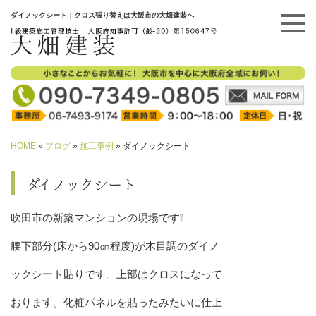
ダイノックシート｜クロス張り替えは大阪市の大畑建装へ
HOME
»
ブログ
»
施工事例
»
ダイノックシート
ダイノックシート
吹田市の新築マンションの現場です❕
腰下部分(床から90㎝程度)が木目調のダイノ
ックシート貼りです。上部はクロスになって
おります。化粧パネルを貼ったみたいに仕上