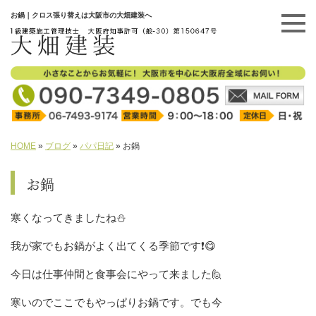
お鍋｜クロス張り替えは大阪市の大畑建装へ
HOME
»
ブログ
»
パパ日記
»
お鍋
お鍋
寒くなってきましたね⛄
我が家でもお鍋がよく出てくる季節です❗😋
今日は仕事仲間と食事会にやって来ました🙋
寒いのでここでもやっぱりお鍋です。でも今